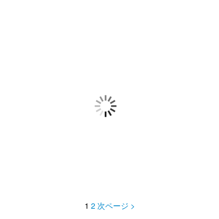
1
2
次ページ >